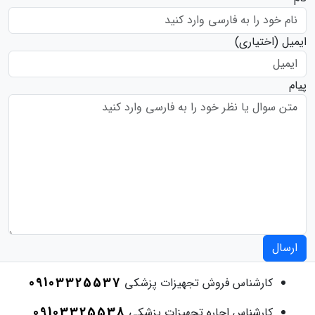
ایمیل
(اختیاری)
پیام
ارسال
09103325537
کارشناس فروش تجهیزات پزشکی
09103325538
کارشناس اجاره تجهیزات پزشکی