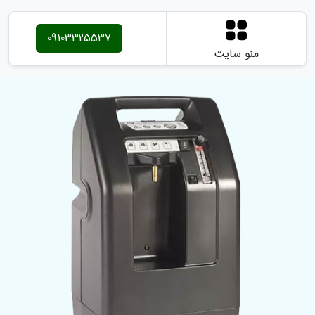
09103325537
منو سایت