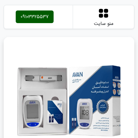
09103325537
منو سایت