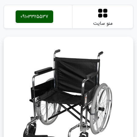
09103325537
منو سایت