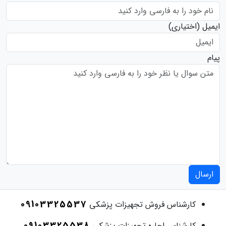
ایمیل
(اختیاری)
پیام
ارسال
09103325537
کارشناس فروش تجهیزات پزشکی
09103325538
کارشناس اجاره تجهیزات پزشکی