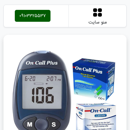
09103325537
منو سایت