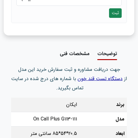
ثبت
توضیحات
مشخصات فنی
جهت دریافت مشاوره و ثبت سفارش خرید این مدل
از
دستگاه تست قند خون
با شماره های درج شده در سایت
تماس بگیرید.
برند
ایکان
مدل
On Call Plus G113-111
ابعاد
20.5*54*85 سانتی متر