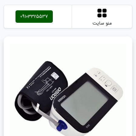
09103325537
منو سایت