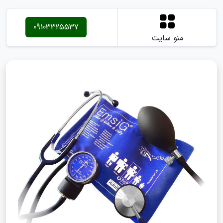
09103325537
منو سایت