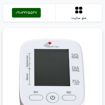
09103325537
منو سایت