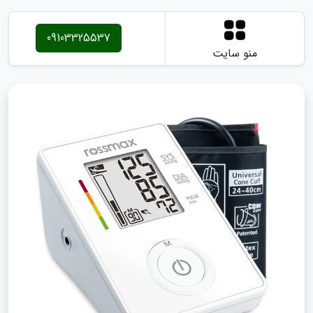
09103325537
منو سایت