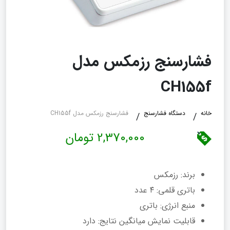
فشارسنج رزمکس مدل
CH155f
خانه
دستگاه فشارسنج
فشارسنج رزمکس مدل CH155f
2,370,000 تومان
برند: رزمکس
باتری قلمی: ۴ عدد
منبع انرژی: باتری
قابلیت‌ نمایش میانگین نتایج: دارد