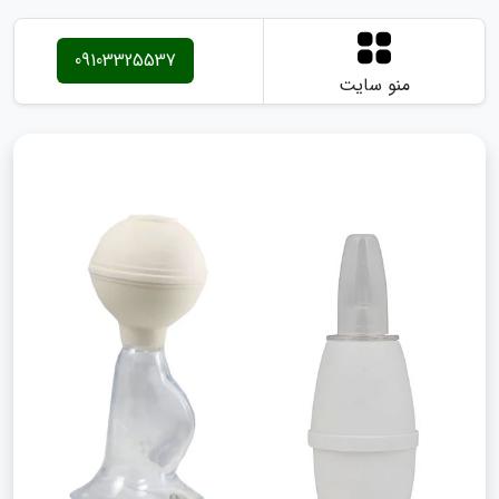
09103325537
منو سایت