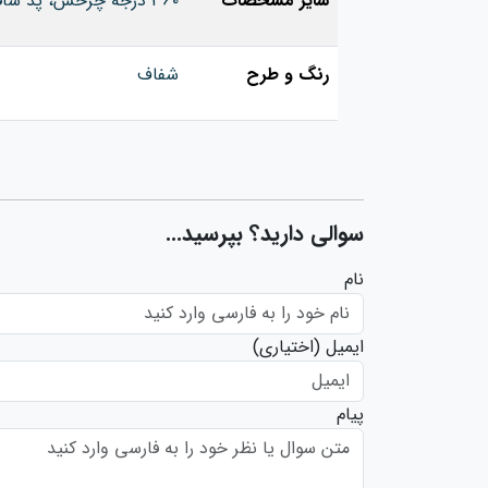
سایر مشخصات
٣۶٠ درجه چرخش، پد سافت فیت، سازگاری با آرگونومیک
رنگ و طرح
شفاف
سوالی دارید؟ بپرسید...
نام
ایمیل
(اختیاری)
پیام