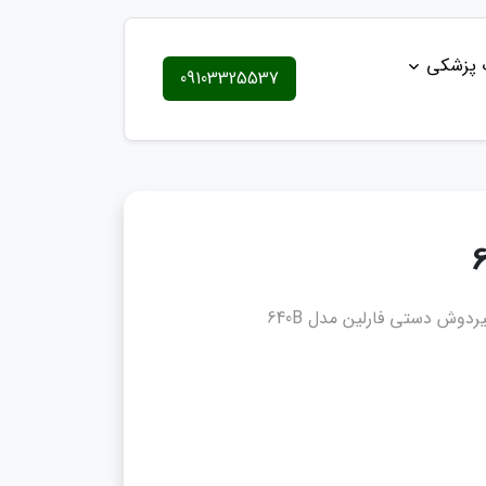
ت پزشکی
09103325537
شیردوش دستی فارلین مدل 640B