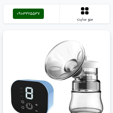
09103325537
منو سایت