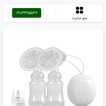
09103325537
منو سایت