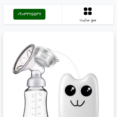
09103325537
منو سایت