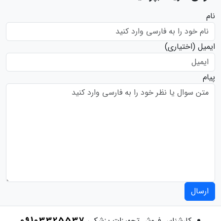
نام
ایمیل
(اختیاری)
پیام
ارسال
09103325537
کارشناس فروش تجهیزات پزشکی