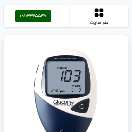
09103325537
منو سایت