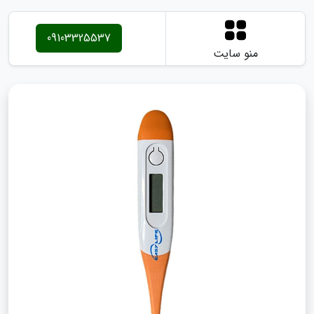
09103325537
منو سایت