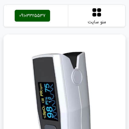
09103325537
منو سایت