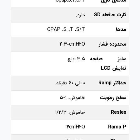
مدهای کاری
Cpap,S,T,S/T
کارت حافظه SD
دارد.
مدها
CPAP ،S ،T ،S/T
محدوده فشار
۴-۳۰cmH۲O
سایز صفحه
۳.۵ اینچ
نمایش LCD
حداکثر Ramp
۰ الی ۶۰ دقیقه
سطح رطوبت
خاموش، ۱-۵
Reslex
خاموش، ۱/۲/۳
۴cmH۲O
Ramp P