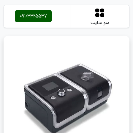
09103325537
منو سایت