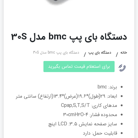
دستگاه بای پپ bmc مدل 30S
خانه
دستگاه بای پپ
دستگاه بای پپ bmc مدل 30S
برای استعلام قیمت تماس بگیرید
برند: bmc
ابعاد: ۲۹(طول)*۱۹.۶(عرض)*۱۳.۴(ارتفاع) سانتی متر
مدهای کاری: Cpap,S,T,S/T
محدوده فشار: ۴-۳۰cmH۲O
سایز صفحه نمایش LCD :۳.۵ اینچ
قابلیت حمل: دارد