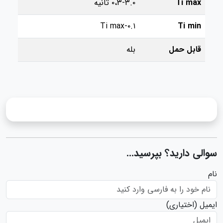
Ti max
۰،۳-۳.۰ ثانیه
۰.۱-Ti max
Ti min
قابل حمل
بله
سوالی دارید؟ بپرسید...
نام
ایمیل
(اختیاری)