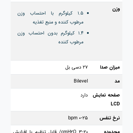
وزن
۱.۵ کیلوگرم با احتساب وزن
مرطوب کننده و منبع تغذیه
۱.۴ کیلوگرم بدون احتساب وزن
مرطوب کننده
میزان صدا
۲۷ دسی بل
مد
Bilevel
صفحه نمایش
دارد
LCD
نرخ تنفس
۰-۲۵ bpm
محدوده
۳-۲۰ cmH۲O/ قابل تنظیم با افزایش