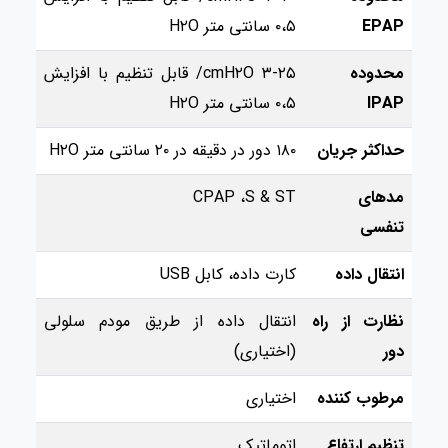
EPAP
۰،۵ سانتی متر H۲O
محدوده
۳-۲۵ cmH۲O/ قابل تنظیم با افزایش
IPAP
۰،۵ سانتی متر H۲O
حداکثر جریان
۱۸۰ دور در دقیقه در ۲۰ سانتی متر H۲O
مدهای
CPAP ،S & ST
تنفسی
انتقال داده
کارت داده، کابل USB
نظارت از راه
انتقال داده از طریق مودم سلولی
دور
(اختیاری)
مرطوب کننده
اختیاری
تنظیم ارتفاع
اتوماتیک