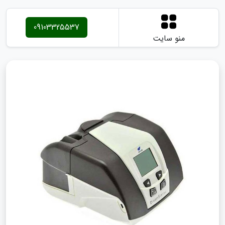
09103325537
منو سایت