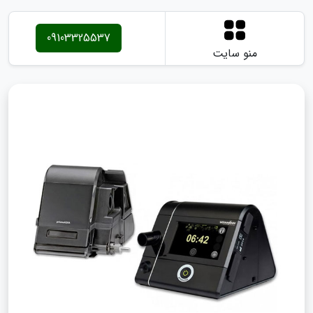
09103325537
منو سایت