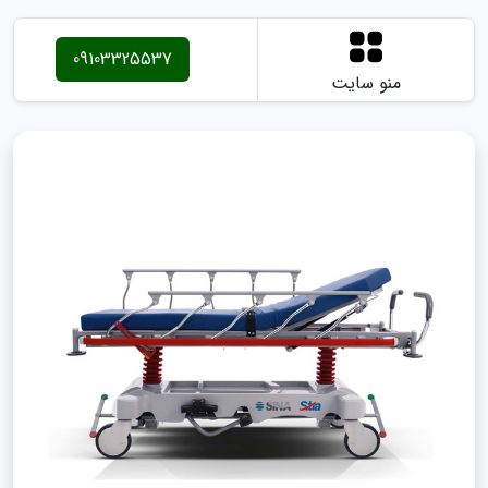
09103325537
منو سایت