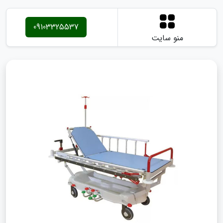
09103325537
منو سایت