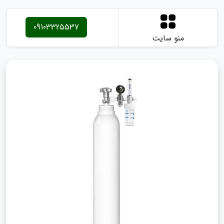
09103325537
منو سایت