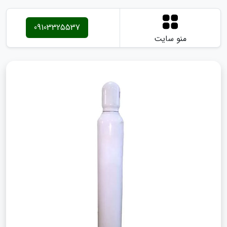
09103325537
منو سایت