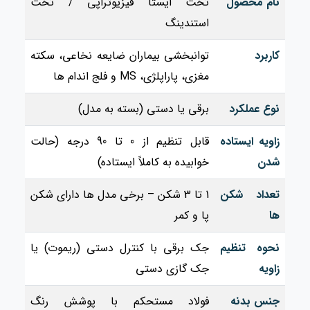
نام محصول
تخت ایستا فیزیوتراپی / تخت
استندینگ
کاربرد
توانبخشی بیماران ضایعه نخاعی، سکته
مغزی، پاراپلژی، MS و فلج اندام‌ ها
نوع عملکرد
برقی یا دستی (بسته به مدل)
زاویه ایستاده
قابل تنظیم از 0 تا 90 درجه (حالت
شدن
خوابیده به کاملاً ایستاده)
تعداد شکن‌
1 تا 3 شکن – برخی مدل‌ ها دارای شکن
ها
پا و کمر
نحوه تنظیم
جک برقی با کنترل دستی (ریموت) یا
زاویه
جک گازی دستی
جنس بدنه
فولاد مستحکم با پوشش رنگ