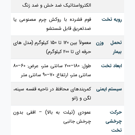
الکترواستاتیک ضد خش و ضد زنگ
رویه تخت
فوم فشرده با روکش چرم مصنوعی یا
ضدتعریق قابل شستشو
تحمل وزن
معمولاً بین 120 تا 150 کیلوگرم (مدل‌ های
بیمار
حرفه‌ ای تا 200 کیلوگرم)
ابعاد تخت
طول: 180–200 سانتی‌ متر، عرض: 60–80
سانتی‌ متر، ارتفاع: 70–90 سانتی‌ متر
سیستم ایمنی
کمربندهای محافظ در ناحیه قفسه سینه،
لگن و زانو
حرکت
عمودی (تیلت به بالا) – افقی بدون
چرخشی
چرخش جانبی
تخت