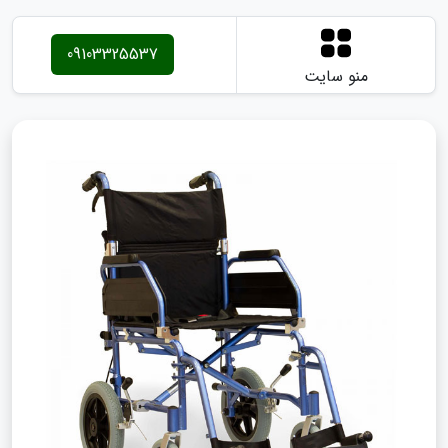
09103325537
منو سایت