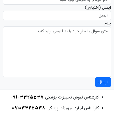
ایمیل
(اختیاری)
پیام
ارسال
09103325537
کارشناس فروش تجهیزات پزشکی
09103325538
کارشناس اجاره تجهیزات پزشکی