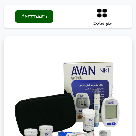
09103325537
منو سایت