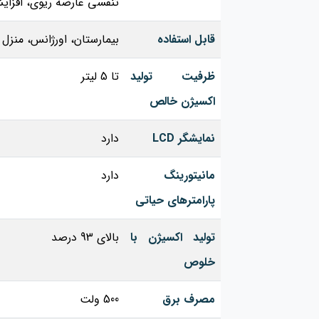
تنفسی عارضه ریوی، افزای
قابل استفاده
بیمارستان، اورژانس، منزل
ظرفیت تولید
تا 5 لیتر
اکسیژن خالص
نمایشگر LCD
دارد
مانیتورینگ
دارد
پارامترهای حیاتی
تولید اکسیژن با
بالای 93 درصد
خلوص
مصرف برق
500 ولت