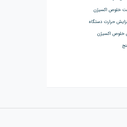
افت خلوص اکسیژن
فزایش حرارت دستگاه
 خلوص اکسیژن
نج