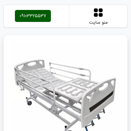
09103325537
منو سایت