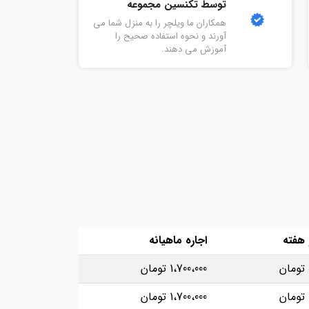
توسط تکنسین مجموعه
همکاران ما ویلچر را به منزل شما می‌
آورند و نحوه استفاده صحیح را
آموزش می‌ دهند.
 هفته
اجاره ماهیانه
1،700،000 تومان
1،700،000 تومان